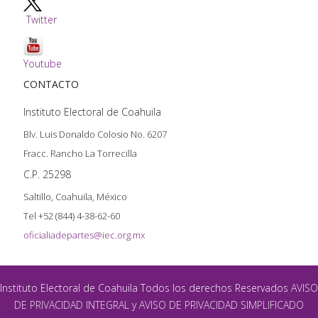
Twitter
Youtube
CONTACTO
Instituto Electoral de Coahuila
Blv. Luis Donaldo Colosio No. 6207
Fracc. Rancho La Torrecilla
C.P. 25298
Saltillo, Coahuila, México
Tel +52 (844) 4-38-62-60
oficialiadepartes@iec.org.mx
Instituto Electoral de Coahuila Todos los derechos Reservados
AVISO
DE PRIVACIDAD INTEGRAL
y
AVISO DE PRIVACIDAD SIMPLIFICADO