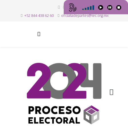
+52 844 438 62 60
oficialiadepartes@iec.org.mx