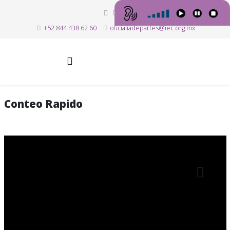
+52 844 438 62 60
oficialiadepartes@iec.org.mx
Conteo Rapido