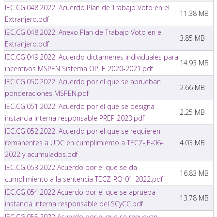
IEC.CG.048.2022. Acuerdo Plan de Trabajo Voto en el
11.38 MB
Extranjero.pdf
IEC.CG.048.2022. Anexo Plan de Trabajo Voto en el
3.85 MB
Extranjero.pdf
IEC.CG.049.2022. Acuerdo dictamenes individuales para
14.93 MB
incentivos MSPEN Sistema OPLE 2020-2021.pdf
IEC.CG.050.2022. Acuerdo por el que se aprueban
2.66 MB
ponderaciones MSPEN.pdf
IEC.CG.051.2022. Acuerdo por el que se designa
2.25 MB
instancia interna responsable PREP 2023.pdf
IEC.CG.052.2022. Acuerdo por el que se requieren
remanentes a UDC en cumplimiento a TECZ-JE-06-
4.03 MB
2022 y acumulados.pdf
IEC.CG.053.2022 Acuerdo por el que se da
16.83 MB
cumplimiento a la sentencia TECZ-RQ-01-2022.pdf
IEC.CG.054.2022 Acuerdo por el que se aprueba
13.78 MB
instancia interna responsable del SCyCC.pdf
IEC.CG.055.2022 Acuerdo por el que se renuevan