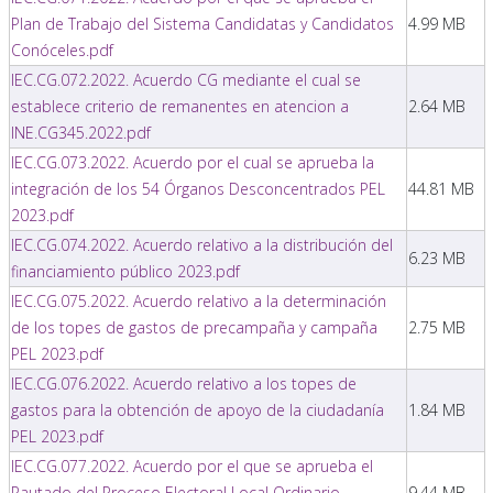
Plan de Trabajo del Sistema Candidatas y Candidatos
4.99 MB
Conóceles.pdf
IEC.CG.072.2022. Acuerdo CG mediante el cual se
establece criterio de remanentes en atencion a
2.64 MB
INE.CG345.2022.pdf
IEC.CG.073.2022. Acuerdo por el cual se aprueba la
integración de los 54 Órganos Desconcentrados PEL
44.81 MB
2023.pdf
IEC.CG.074.2022. Acuerdo relativo a la distribución del
6.23 MB
financiamiento público 2023.pdf
IEC.CG.075.2022. Acuerdo relativo a la determinación
de los topes de gastos de precampaña y campaña
2.75 MB
PEL 2023.pdf
IEC.CG.076.2022. Acuerdo relativo a los topes de
gastos para la obtención de apoyo de la ciudadanía
1.84 MB
PEL 2023.pdf
IEC.CG.077.2022. Acuerdo por el que se aprueba el
Pautado del Proceso Electoral Local Ordinario
9.44 MB