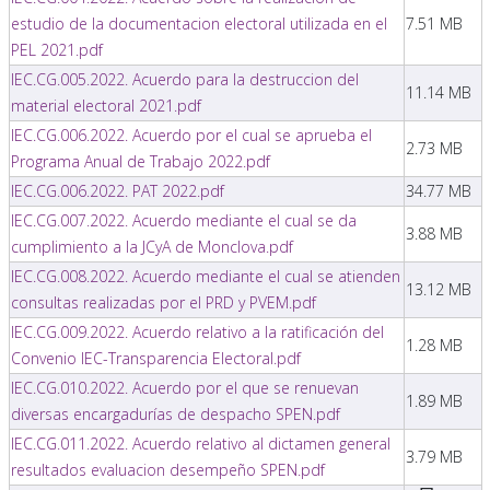
estudio de la documentacion electoral utilizada en el
7.51 MB
PEL 2021.pdf
IEC.CG.005.2022. Acuerdo para la destruccion del
11.14 MB
material electoral 2021.pdf
IEC.CG.006.2022. Acuerdo por el cual se aprueba el
2.73 MB
Programa Anual de Trabajo 2022.pdf
IEC.CG.006.2022. PAT 2022.pdf
34.77 MB
IEC.CG.007.2022. Acuerdo mediante el cual se da
3.88 MB
cumplimiento a la JCyA de Monclova.pdf
IEC.CG.008.2022. Acuerdo mediante el cual se atienden
13.12 MB
consultas realizadas por el PRD y PVEM.pdf
IEC.CG.009.2022. Acuerdo relativo a la ratificación del
1.28 MB
Convenio IEC-Transparencia Electoral.pdf
IEC.CG.010.2022. Acuerdo por el que se renuevan
1.89 MB
diversas encargadurías de despacho SPEN.pdf
IEC.CG.011.2022. Acuerdo relativo al dictamen general
3.79 MB
resultados evaluacion desempeño SPEN.pdf