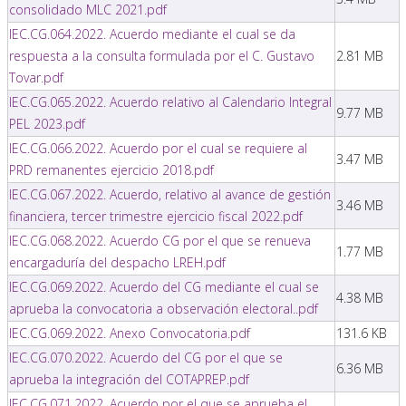
consolidado MLC 2021.pdf
IEC.CG.064.2022. Acuerdo mediante el cual se da
respuesta a la consulta formulada por el C. Gustavo
2.81 MB
Tovar.pdf
IEC.CG.065.2022. Acuerdo relativo al Calendario Integral
9.77 MB
PEL 2023.pdf
IEC.CG.066.2022. Acuerdo por el cual se requiere al
3.47 MB
PRD remanentes ejercicio 2018.pdf
IEC.CG.067.2022. Acuerdo, relativo al avance de gestión
3.46 MB
financiera, tercer trimestre ejercicio fiscal 2022.pdf
IEC.CG.068.2022. Acuerdo CG por el que se renueva
1.77 MB
encargaduría del despacho LREH.pdf
IEC.CG.069.2022. Acuerdo del CG mediante el cual se
4.38 MB
aprueba la convocatoria a observación electoral..pdf
IEC.CG.069.2022. Anexo Convocatoria.pdf
131.6 KB
IEC.CG.070.2022. Acuerdo del CG por el que se
6.36 MB
aprueba la integración del COTAPREP.pdf
IEC.CG.071.2022. Acuerdo por el que se aprueba el