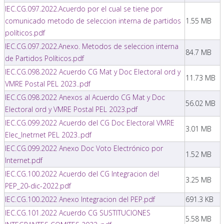
IEC.CG.097.2022.Acuerdo por el cual se tiene por
comunicado metodo de seleccion interna de partidos
1.55 MB
políticos.pdf
IEC.CG.097.2022.Anexo. Metodos de seleccion interna
84.7 MB
de Partidos Políticos.pdf
IEC.CG.098.2022 Acuerdo CG Mat y Doc Electoral ord y
11.73 MB
VMRE Postal PEL 2023..pdf
IEC.CG.098.2022 Anexos al Acuerdo CG Mat y Doc
56.02 MB
Electoral ord y VMRE Postal PEL 2023.pdf
IEC.CG.099.2022 Acuerdo del CG Doc Electoral VMRE
3.01 MB
Elec_Inetrnet PEL 2023..pdf
IEC.CG.099.2022 Anexo Doc Voto Electrónico por
1.52 MB
Internet.pdf
IEC.CG.100.2022 Acuerdo del CG Integracion del
3.25 MB
PEP_20-dic-2022.pdf
IEC.CG.100.2022 Anexo Integracion del PEP.pdf
691.3 KB
IEC.CG.101.2022 Acuerdo CG SUSTITUCIONES
5.58 MB