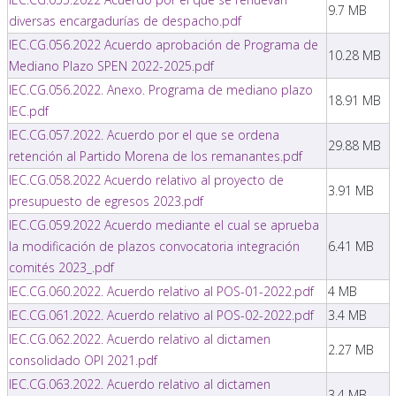
9.7 MB
diversas encargadurías de despacho.pdf
IEC.CG.056.2022 Acuerdo aprobación de Programa de
10.28 MB
Mediano Plazo SPEN 2022-2025.pdf
IEC.CG.056.2022. Anexo. Programa de mediano plazo
18.91 MB
IEC.pdf
IEC.CG.057.2022. Acuerdo por el que se ordena
29.88 MB
retención al Partido Morena de los remanantes.pdf
IEC.CG.058.2022 Acuerdo relativo al proyecto de
3.91 MB
presupuesto de egresos 2023.pdf
IEC.CG.059.2022 Acuerdo mediante el cual se aprueba
la modificación de plazos convocatoria integración
6.41 MB
comités 2023_.pdf
IEC.CG.060.2022. Acuerdo relativo al POS-01-2022.pdf
4 MB
IEC.CG.061.2022. Acuerdo relativo al POS-02-2022.pdf
3.4 MB
IEC.CG.062.2022. Acuerdo relativo al dictamen
2.27 MB
consolidado OPI 2021.pdf
IEC.CG.063.2022. Acuerdo relativo al dictamen
3.4 MB