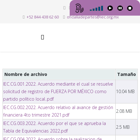
+52 844 438 62 60
oficialiadepartes@iec.org.mx
Nombre de archivo
Tamaño
IEC.CG.001.2022. Acuerdo mediante el cual se resuelve
solicitud de registro de FUERZA POR MÉXICO como
10.04 MB
partido político local..pdf
IEC.CG.002.2022. Acuerdo relativo al avance de gestión
2.08 MB
financiera 4to trimestre 2021.pdf
IEC.CG.003.2022. Acuerdo por el que se aprueba la
2.5 MB
Tabla de Equivalencias 2022.pdf
IEC.CG.004.2022. Acuerdo sobre la realizacion de