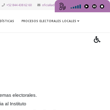
+52 844 438 62 60
oficialiadepartes@iec.org.mx
DÍSTICAS
PROCESOS ELECTORALES LOCALES
temas electorales.
 al Instituto