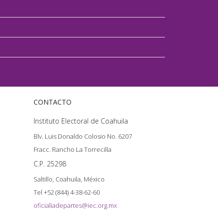
CONTACTO
Instituto Electoral de Coahuila
Blv. Luis Donaldo Colosio No. 6207
Fracc. Rancho La Torrecilla
C.P. 25298
Saltillo, Coahuila, México
Tel +52 (844) 4-38-62-60
oficialiadepartes@iec.org.mx