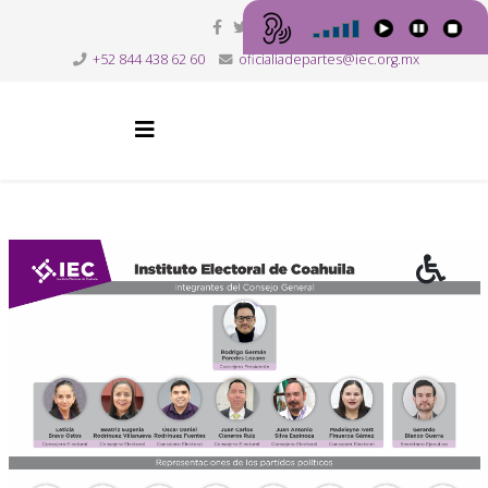
+52 844 438 62 60
oficialiadepartes@iec.org.mx