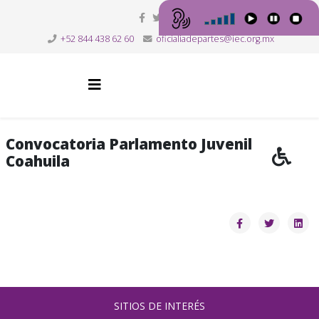
+52 844 438 62 60
oficialiadepartes@iec.org.mx
Convocatoria Parlamento Juvenil
Coahuila
SITIOS DE INTERÉS